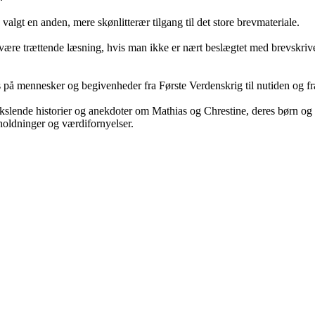
algt en anden, mere skønlitterær tilgang til det store brevmateriale.
ære trættende læsning, hvis man ikke er nært beslægtet med brevskriver
 på mennesker og begivenheder fra Første Verdenskrig til nutiden og f
slende historier og anekdoter om Mathias og Chrestine, deres børn og bø
holdninger og værdifornyelser.