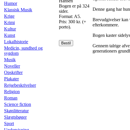
Hansen
Humor
Bogen er på 324
Denne gang har hun v
Klassisk Musik
sider.
Krige
Format: A5.
Brevudgivelser kan v
Pris: 300 kr. (+
Krimi
efterkommere.
porto).
Kultur
Kunst
Bogen kaster sidelys
Lokalhistorie
Bestil
Gennem talrige afvek
Medicin, sundhed og
generationers grund
sygdom
Musik
Noveller
Opskrifter
Plakater
Rejsebeskrivelser
Religion
Roman
Science fiction
Skønlitteratur
Slægtsbøger
Sport
Undervisning