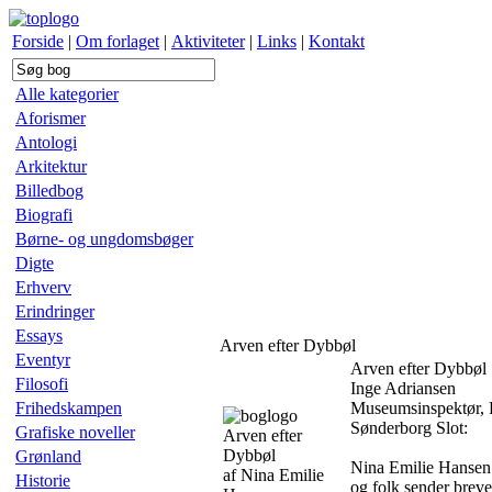
Forside
|
Om forlaget
|
Aktiviteter
|
Links
|
Kontakt
Alle kategorier
Aforismer
Antologi
Arkitektur
Billedbog
Biografi
Børne- og ungdomsbøger
Digte
Erhverv
Erindringer
Essays
Arven efter Dybbøl
Eventyr
Arven efter Dybbøl
Filosofi
Inge Adriansen
Frihedskampen
Museumsinspektør, 
Sønderborg Slot:
Grafiske noveller
Arven efter
Dybbøl
Grønland
Nina Emilie Hansen 
af Nina Emilie
Historie
og folk sender breve