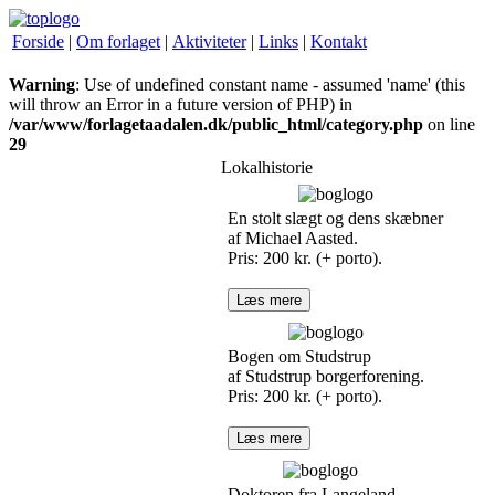
Forside
|
Om forlaget
|
Aktiviteter
|
Links
|
Kontakt
Warning
: Use of undefined constant name - assumed 'name' (this
will throw an Error in a future version of PHP) in
/var/www/forlagetaadalen.dk/public_html/category.php
on line
29
Lokalhistorie
En stolt slægt og dens skæbner
af Michael Aasted.
Pris: 200 kr. (+ porto).
Læs mere
Bogen om Studstrup
af Studstrup borgerforening.
Pris: 200 kr. (+ porto).
Læs mere
Doktoren fra Langeland