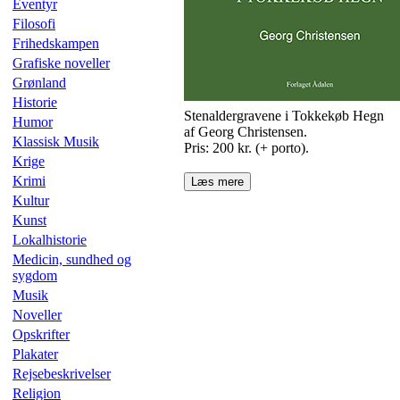
Eventyr
Filosofi
Frihedskampen
Grafiske noveller
Grønland
Historie
Stenaldergravene i Tokkekøb Hegn
Humor
af Georg Christensen.
Klassisk Musik
Pris: 200 kr. (+ porto).
Krige
Krimi
Læs mere
Kultur
Kunst
Lokalhistorie
Medicin, sundhed og
sygdom
Musik
Noveller
Opskrifter
Plakater
Rejsebeskrivelser
Religion