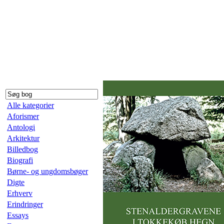
Alle kategorier
Aforismer
Antologi
Arkitektur
Billedbog
Biografi
Børne- og ungdomsbøger
Digte
Erhverv
Erindringer
Essays