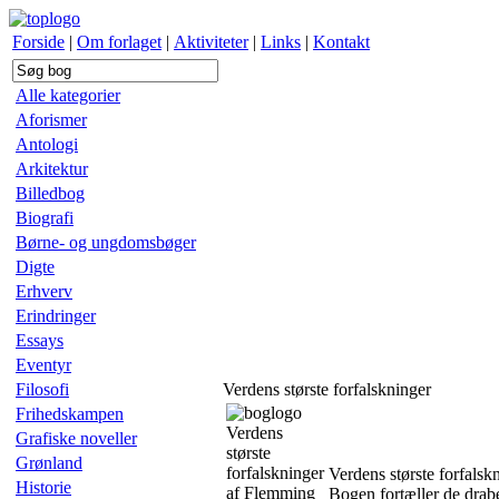
Forside
|
Om forlaget
|
Aktiviteter
|
Links
|
Kontakt
Alle kategorier
Aforismer
Antologi
Arkitektur
Billedbog
Biografi
Børne- og ungdomsbøger
Digte
Erhverv
Erindringer
Essays
Eventyr
Filosofi
Verdens største forfalskninger
Frihedskampen
Verdens
Grafiske noveller
største
Grønland
forfalskninger
Verdens største forfalsk
Historie
af Flemming
Bogen fortæller de drabe