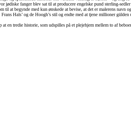
or jødiske fanger blev sat til at producere engelske pund sterling-sedler 
om til at begynde med kun ønskede at bevise, at det er malerens navn og
, Frans Hals’ og de Hoogh’s stil og endte med at tjene millioner gülden u
 at en tredie historie, som udspilles på et plejehjem mellem to af beboern