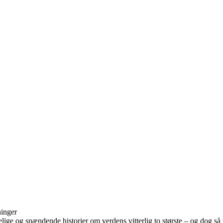
ninger
lige og spændende historier om verdens vitterlig to største – og dog så v