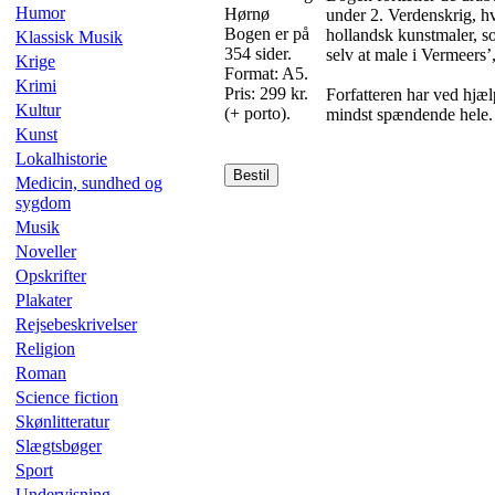
Humor
Hørnø
under 2. Verdenskrig, hv
Bogen er på
hollandsk kunstmaler, s
Klassisk Musik
354 sider.
selv at male i Vermeers’
Krige
Format: A5.
Krimi
Pris: 299 kr.
Forfatteren har ved hjælp
Kultur
(+ porto).
mindst spændende hele.
Kunst
Lokalhistorie
Bestil
Medicin, sundhed og
sygdom
Musik
Noveller
Opskrifter
Plakater
Rejsebeskrivelser
Religion
Roman
Science fiction
Skønlitteratur
Slægtsbøger
Sport
Undervisning