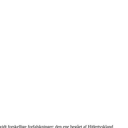
idt forskellige forfalskninger: den ene begået af Hitlertyskland