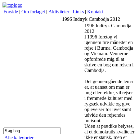
Forside
|
Om forlaget
|
Aktiviteter
|
Links
|
Kontakt
1996 Indtryk Cambodja 2012
1996 Indtryk Cambodja
2012
I 1996 foretog vi
igennem fire måneder en
rejse i Burma, Cambodja
og Vietnam. Vennerne
opfordrede mig til at
skrive en bog om rejsen i
Cambodja.
Det gennemgående tema
er, at uanset om man er
ung eller ældre, vil rejser
i fremmede kulturer med
rygsæk udvikle og give
oplevelser for livet samt
udvide den rejsendes
horisont.
Uden at prædike belyses,
at et demokratis kvaliteter
ikke er statisk, men er
Alle kategorier