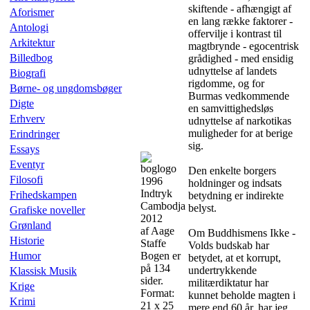
skiftende - afhængigt af
Aforismer
en lang række faktorer -
Antologi
offervilje i kontrast til
Arkitektur
magtbrynde - egocentrisk
Billedbog
grådighed - med ensidig
udnyttelse af landets
Biografi
rigdomme, og for
Børne- og ungdomsbøger
Burmas vedkommende
Digte
en samvittighedsløs
Erhverv
udnyttelse af narkotikas
muligheder for at berige
Erindringer
sig.
Essays
Eventyr
Den enkelte borgers
Filosofi
1996
holdninger og indsats
Indtryk
Frihedskampen
betydning er indirekte
Cambodja
belyst.
Grafiske noveller
2012
Grønland
af Aage
Om Buddhismens Ikke -
Historie
Staffe
Volds budskab har
Humor
Bogen er
betydet, at et korrupt,
på 134
undertrykkende
Klassisk Musik
sider.
militærdiktatur har
Krige
Format:
kunnet beholde magten i
Krimi
21 x 25
mere end 60 år, har jeg