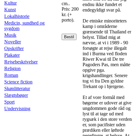
Kultur
cm..
endnu ikke fundet et
Pris: 200
Kunst
endegyldigt svar på.
kr. (+
Lokalhistorie
porto).
De etniske minoriteters
Medicin, sundhed og
kamp i områderne
sygdom
grænsende til Thailand er
Musik
Bestil
belyst. Tillad mig at
Noveller
nævne, at vi i 1989 - 90
forsøgte at rejse illegalt
Opskrifter
ind i Burma ved floden
Plakater
Riwer Kwai til De tre
Rejsebeskrivelser
Pagoders Pas, men måtte
Religion
opgive pga.
Roman
krigshandlinger. Senere
tog vi fra Den gyldne
Science fiction
Trekant op i bjergene.
Skønlitteratur
Slægtsbøger
Et af vore formål med
Sport
bøgerne er udover at give
ungdommen gode råd og
Undervisning
lyst til at tage ud med
rygsæk i den store verden
er, som pacifister uden
prædiken eller løftede
pegefingre, at belyse- At