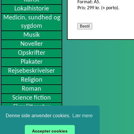
Format: A5.
Lokalhistorie
Pris: 299 kr. (+ porto).
Medicin, sundhed og
sygdom
Bestil
Musik
Noveller
Opskrifter
Plakater
Rejsebeskrivelser
Religion
Roman
Science fiction
Skønlitteratur
Slægtsbøger
Denne side anvender cookies.
Lær mere
Sport
Accepter cookies
Undervisning