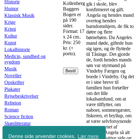
Historie
Kollenberg
gik i skole, blev
Humor
Baggers
konfirmeret og gift.
Bogen er
Angela og hendes mand
Klassisk Musik
på 190
overtog hendes
Krige
sider.
barndomshjem, de fik to
Krimi
Format: 17
døtre og flere
Kultur
x 24 cm..
børnebørn. Da Angeles
Pris: 250
Kunst
mand døde, giftede hun
kr. (+
sig igen, og de flyttede
Lokalhistorie
porto).
til Tåsinge. Det gjorde
Medicin, sundhed og
de, fordi hendes mands
sygdom
søn var styrmand på
Musik
Vindeby Færgen og
Bestil
Noveller
boede i Vindeby. Og det
er i sine breve til
Opskrifter
familien hun fortæller
Plakater
om det lille
Rejsebeskrivelser
lokalsamfund, om at
Religion
være tilflytter, om
Roman
naboer, sommergæster,
fiskeren, et bryllup, om
Science fiction
at være selvforsynende
Skønlitteratur
og om savnet af
Slægtsbøger
familien. Angela så alt
Denne side anvender cookies.
Lær mere
Sport
fra den positive side og