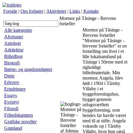
Forside
|
Om forlaget
|
Aktiviteter
|
Links
|
Kontakt
Mormor på Tåsinge - Brevene
fortæller
Mormor på Tåsinge -
Alle kategorier
Brevene fortæller
Aforismer
"Mormor på Tåsinge -
Antologi
brevene fortæller" er en
Arkitektur
fortælling om livet i et
Billedbog
lille lokalsamfund på
Tåsinge i 50erne med et
Biografi
righoldigt
Børne- og ungdomsbøger
billedmateriale. Min
Digte
mormor, Angela, blev
Erhverv
født i 1904 i Tårnby
Villaby i et
Erindringer
byggeforeningshus,
Essays
bygget gennem
Eventyr
orlogsværftets
Filosofi
Mormor på
byggeforening, som
Tåsinge -
Frihedskampen
hendes far havde været
Brevene
med til at stifte. Angela
Grafiske noveller
fortæller
voksede op i Tårnby
Grønland
af Johnna
Villaby, hvor hun også