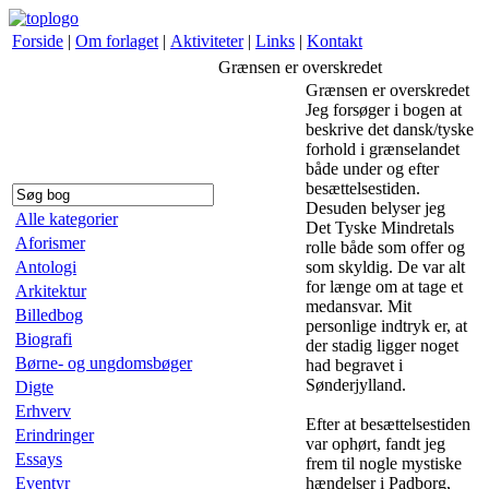
Forside
|
Om forlaget
|
Aktiviteter
|
Links
|
Kontakt
Grænsen er overskredet
Grænsen er overskredet
Jeg forsøger i bogen at
beskrive det dansk/tyske
forhold i grænselandet
både under og efter
besættelsestiden.
Desuden belyser jeg
Alle kategorier
Det Tyske Mindretals
Aforismer
rolle både som offer og
Antologi
som skyldig. De var alt
for længe om at tage et
Arkitektur
medansvar. Mit
Billedbog
personlige indtryk er, at
Biografi
der stadig ligger noget
Børne- og ungdomsbøger
had begravet i
Sønderjylland.
Digte
Erhverv
Efter at besættelsestiden
Erindringer
var ophørt, fandt jeg
Essays
frem til nogle mystiske
Eventyr
hændelser i Padborg,