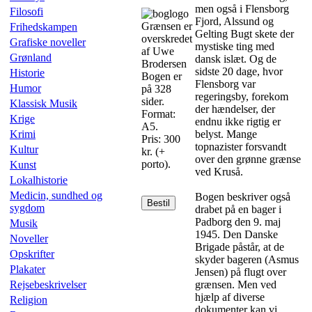
men også i Flensborg
Filosofi
Fjord, Alssund og
Grænsen er
Frihedskampen
Gelting Bugt skete der
overskredet
Grafiske noveller
mystiske ting med
af Uwe
Grønland
dansk islæt. Og de
Brodersen
sidste 20 dage, hvor
Historie
Bogen er
Flensborg var
Humor
på 328
regeringsby, forekom
sider.
Klassisk Musik
der hændelser, der
Format:
Krige
endnu ikke rigtig er
A5.
Krimi
belyst. Mange
Pris: 300
topnazister forsvandt
Kultur
kr. (+
over den grønne grænse
porto).
Kunst
ved Kruså.
Lokalhistorie
Medicin, sundhed og
Bogen beskriver også
Bestil
sygdom
drabet på en bager i
Padborg den 9. maj
Musik
1945. Den Danske
Noveller
Brigade påstår, at de
Opskrifter
skyder bageren (Asmus
Plakater
Jensen) på flugt over
Rejsebeskrivelser
grænsen. Men ved
hjælp af diverse
Religion
dokumenter kan vi