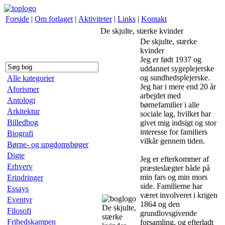
Forside
|
Om forlaget
|
Aktiviteter
|
Links
|
Kontakt
De skjulte, stærke kvinder
De skjulte, stærke
kvinder
Jeg er født 1937 og
uddannet sygeplejerske
og sundhedsplejerske.
Alle kategorier
Jeg har i mere end 20 år
Aforismer
arbejdet med
Antologi
børnefamilier i alle
Arkitektur
sociale lag, hvilket har
Billedbog
givet mig indsigt og stor
interesse for familiers
Biografi
vilkår gennem tiden.
Børne- og ungdomsbøger
Digte
Jeg er efterkommer af
Erhverv
præsteslægter både på
min fars og min mors
Erindringer
side. Familierne har
Essays
været involveret i krigen
Eventyr
1864 og den
De skjulte,
Filosofi
grundlovsgivende
stærke
Frihedskampen
forsamling, og efterladt