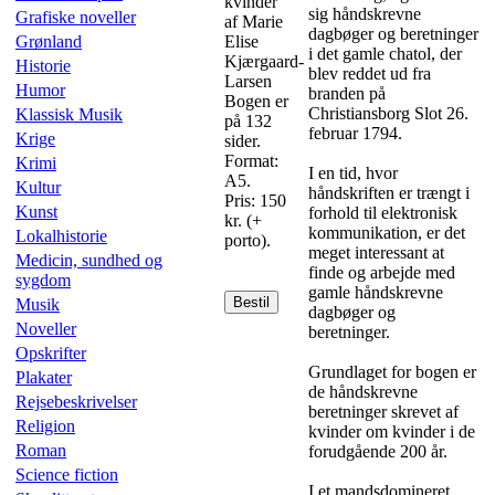
kvinder
sig håndskrevne
Grafiske noveller
af Marie
dagbøger og beretninger
Grønland
Elise
i det gamle chatol, der
Kjærgaard-
Historie
blev reddet ud fra
Larsen
Humor
branden på
Bogen er
Christiansborg Slot 26.
Klassisk Musik
på 132
februar 1794.
Krige
sider.
Format:
Krimi
I en tid, hvor
A5.
Kultur
håndskriften er trængt i
Pris: 150
Kunst
forhold til elektronisk
kr. (+
kommunikation, er det
Lokalhistorie
porto).
meget interessant at
Medicin, sundhed og
finde og arbejde med
sygdom
gamle håndskrevne
Bestil
Musik
dagbøger og
Noveller
beretninger.
Opskrifter
Grundlaget for bogen er
Plakater
de håndskrevne
Rejsebeskrivelser
beretninger skrevet af
Religion
kvinder om kvinder i de
Roman
forudgående 200 år.
Science fiction
I et mandsdomineret