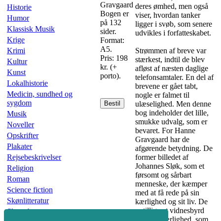
Gravgaard
deres ømhed, men også
Historie
Bogen er
viser, hvordan tanker
Humor
på 132
ligger i svøb, som senere
Klassisk Musik
sider.
udvikles i forfatteskabet.
Krige
Format:
A5.
Krimi
Strømmen af breve var
Pris: 198
stærkest, indtil de blev
Kultur
kr. (+
afløst af næsten daglige
Kunst
porto).
telefonsamtaler. En del af
Lokalhistorie
brevene er gået tabt,
Medicin, sundhed og
nogle er falmet til
sygdom
Bestil
ulæselighed. Men denne
bog indeholder det lille,
Musik
smukke udvalg, som er
Noveller
bevaret. For Hanne
Opskrifter
Gravgaard har de
Plakater
afgørende betydning. De
Rejsebeskrivelser
former billedet af
Johannes Sløk, som et
Religion
førsomt og sår­bart
Roman
menneske, der kæmper
Science fiction
med at få rede på sin
Skønlitteratur
kærlighed og sit liv. De
er tillige et vidnesbyrd
Slægtsbøger
om den kærlighed, som