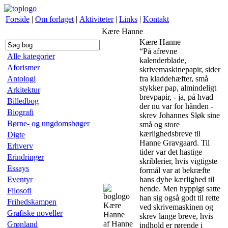
Forside
|
Om forlaget
|
Aktiviteter
|
Links
|
Kontakt
Kære Hanne
Kære Hanne
“På afrevne
Alle kategorier
kalenderblade,
Aforismer
skrivemaskinepapir, sider
Antologi
fra kladdehæfter, små
stykker pap, almindeligt
Arkitektur
brevpapir, - ja, på hvad
Billedbog
der nu var for hånden -
Biografi
skrev Johannes Sløk sine
Børne- og ungdomsbøger
små og store
kærlighedsbreve til
Digte
Hanne Gravgaard. Til
Erhverv
tider var det hastige
Erindringer
skriblerier, hvis vigtigste
Essays
formål var at bekræfte
Eventyr
hans dybe kærlighed til
hende. Men hyppigt satte
Filosofi
han sig også godt til rette
Frihedskampen
Kære
ved skrivemaskinen og
Grafiske noveller
Hanne
skrev lange breve, hvis
af Hanne
Grønland
indhold er rørende i