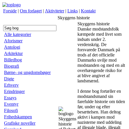
Forside
|
Om forlaget
|
Aktiviteter
|
Links
|
Kontakt
Skyggens historie
Skyggens historie
Danske modstandsfolk
kæmpede med livet som
Alle kategorier
indsats under 2.
Aforismer
verdenskrig. De
Antologi
forsvarede Danmark på
Arkitektur
trods af det officielle
Billedbog
Danmarks uvilje mod
modstanden og med en alt
Biografi
overhængende risiko for
Børne- og ungdomsbøger
at blive angivet af
Digte
landsmænd.
Erhverv
I denne bog fortæller en
Erindringer
modstandsmand sin
Essays
farefulde historie om tiden
Eventyr
før, under og efter
Filosofi
besættelsen. Han deltog
Frihedskampen
aktivt i kampen mod
Skyggens
nazisterne med uddeling
Grafiske noveller
historie
af illegale blade, illegalt