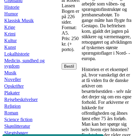
af Robert
Grønland
arbejde som våben- og
Lassen
Historie
sprængstofinstruktør og
Bogen er
Humor
jernbanesabotør. To
på 226
gange måtte han flygte fra
Klassisk Musik
sider.
Gestapo. Da befrielsen
Krige
Format:
kom, gjaldt det jagten på
A5.
Krimi
stikkere og værnemagere,
Pris: 250
Kultur
retsopgøret og afviklingen
kr. (+
Kunst
af tyskernes største
porto).
sprængstoflager i Nord- ­­­
Lokalhistorie
europa.
Medicin, sundhed og
sygdom
Bestil
Historien er et eksempel
Musik
på, hvor vanskeligt det er
Noveller
at få viden fra de danske
arkiver om
Opskrifter
besættelsestiden - selv når
Plakater
det drejer sig om ens egne
Rejsebeskrivelser
forhold. For arkiverne er
Religion
lukkede for
Roman
offentligheden og åbnes
først efter 75 års forløb.
Science fiction
Man kan her spørge sig
Skønlitteratur
selv hvem ejer historien?
Slægtsbøger
Er det den, der råder over