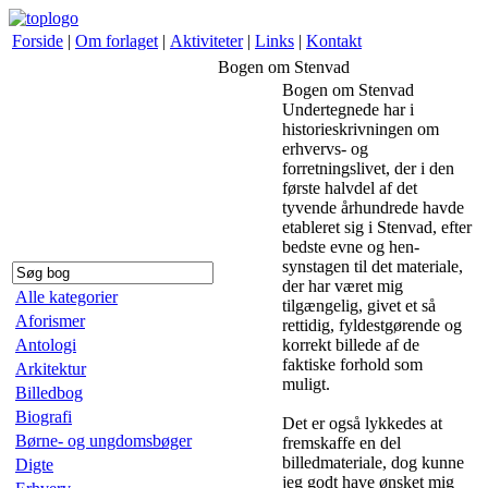
Forside
|
Om forlaget
|
Aktiviteter
|
Links
|
Kontakt
Bogen om Stenvad
Bogen om Stenvad
Undertegnede har i
historie­skrivningen om
erhvervs- og
forretningslivet, der i den
første halvdel af det
tyvende århundrede havde
etableret sig i Stenvad, efter
bedste evne og hen­­­
synstagen til det materiale,
der har været mig
Alle kategorier
tilgængelig, givet et så
Aforismer
rettidig, fyldestgørende og
Antologi
korrekt billede af de
faktiske forhold som
Arkitektur
muligt.
Billedbog
Biografi
Det er også lykkedes at
Børne- og ungdomsbøger
fremskaffe en del
billedmateriale, dog kunne
Digte
jeg godt have ønsket mig