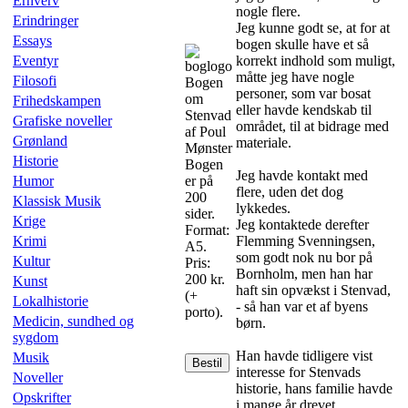
Erhverv
nogle flere.
Erindringer
Jeg kunne godt se, at for at
Essays
bogen skulle have et så
Eventyr
korrekt indhold som muligt,
måtte jeg have nogle
Filosofi
Bogen
personer, som var bosat
om
Frihedskampen
eller havde kendskab til
Stenvad
Grafiske noveller
området, til at bidrage med
af Poul
Grønland
materiale.
Mønster
Historie
Bogen
Jeg havde kontakt med
Humor
er på
flere, uden det dog
200
Klassisk Musik
lykkedes.
sider.
Krige
Jeg kontaktede derefter
Format:
Krimi
Flemming Svenningsen,
A5.
som godt nok nu bor på
Kultur
Pris:
Bornholm, men han har
200 kr.
Kunst
haft sin opvækst i Stenvad,
(+
Lokalhistorie
- så han var et af byens
porto).
Medicin, sundhed og
børn.
sygdom
Han havde tidligere vist
Musik
Bestil
interesse for Stenvads
Noveller
historie, hans familie havde
Opskrifter
i mange år drevet